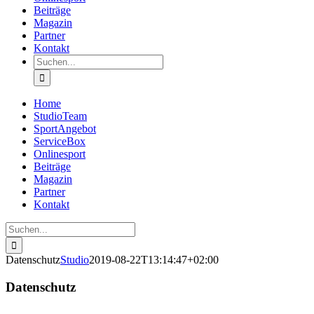
Beiträge
Magazin
Partner
Kontakt
Suche
nach:
Home
StudioTeam
SportAngebot
ServiceBox
Onlinesport
Beiträge
Magazin
Partner
Kontakt
Suche
nach:
Datenschutz
Studio
2019-08-22T13:14:47+02:00
Datenschutz
–