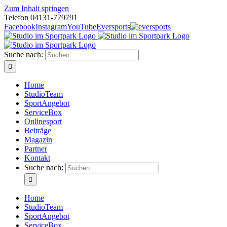
Zum Inhalt springen
Telefon 04131-779791
Facebook
Instagram
YouTube
Eversports
Suche nach:
Home
StudioTeam
SportAngebot
ServiceBox
Onlinesport
Beiträge
Magazin
Partner
Kontakt
Suche nach:
Home
StudioTeam
SportAngebot
ServiceBox